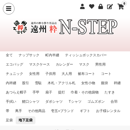
0
全て
ナップサック
町内半纏
ティッシュボックスカバー
エコバッグ
マスクケース
カレンダー
マスク
男性用
チュニック
女性用
子供用
大人用
被布コート
コート
内袢纏
股引
雪駄
木札・アクリル札
女性小物
腹掛
袢纏
あつらえ帽子
手甲
扇子
提灯
巾着・その他袋物
たすき
手拭い
鯉口シャツ
ダボシャツ
Tシャツ
ゴムズボン
合羽
帯
凧手
その他商品
壱五○ブランド
ギフト
お子様レンタル
足袋
地下足袋