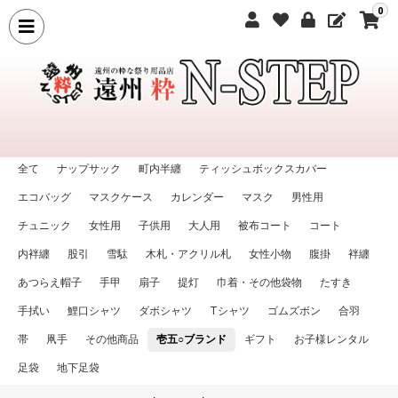
0
全て
ナップサック
町内半纏
ティッシュボックスカバー
エコバッグ
マスクケース
カレンダー
マスク
男性用
チュニック
女性用
子供用
大人用
被布コート
コート
内袢纏
股引
雪駄
木札・アクリル札
女性小物
腹掛
袢纏
あつらえ帽子
手甲
扇子
提灯
巾着・その他袋物
たすき
手拭い
鯉口シャツ
ダボシャツ
Tシャツ
ゴムズボン
合羽
帯
凧手
その他商品
壱五○ブランド
ギフト
お子様レンタル
足袋
地下足袋